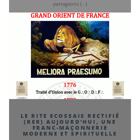
partageons (…)
LE RITE ECOSSAIS RECTIFIÉ
(RER) AUJOURD’HUI, UNE
FRANC-MAÇONNERIE
MODERNE ET SPIRITUELLE