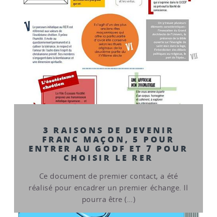
3 RAISONS DE DEVENIR
FRANC MAÇON, 5 POUR
ENTRER AU GODF ET 7 POUR
CHOISIR LE RER
Ce document de premier contact, a été
réalisé pour encadrer un premier échange. Il
pourra être (…)